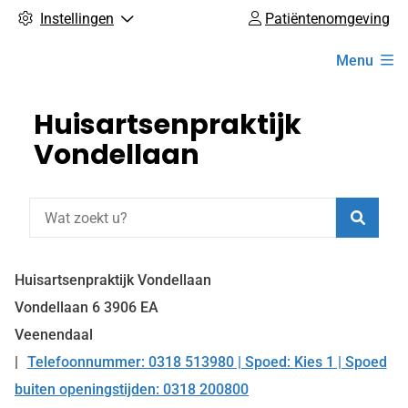
Instellingen
Patiëntenomgeving
Hoofdmenu
Menu
Huisartsenpraktijk
Vondellaan
Zoeke
Huisartsenpraktijk Vondellaan
Vondellaan
6
3906 EA
Veenendaal
Telefoonnummer: 0318 513980 | Spoed: Kies 1 | Spoed
Tel:
buiten openingstijden: 0318 200800