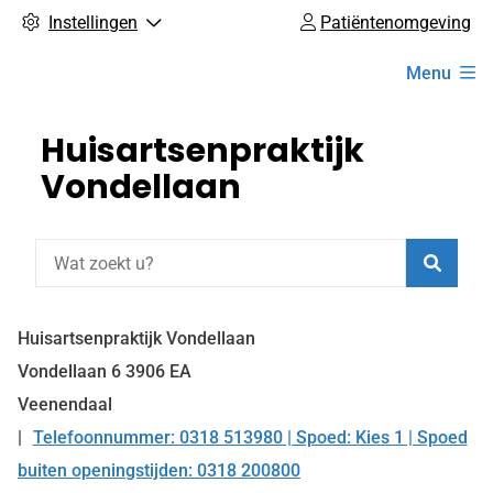
Instellingen
Patiëntenomgeving
Hoofdmenu
Menu
Huisartsenpraktijk
Vondellaan
Zoeke
Huisartsenpraktijk Vondellaan
Vondellaan
6
3906 EA
Veenendaal
Telefoonnummer: 0318 513980 | Spoed: Kies 1 | Spoed
Tel:
buiten openingstijden: 0318 200800