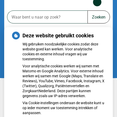
Zoeken
of zoek op lichaam
Deze website gebruikt cookies
Betrouwbare informatie over ziekte en gezondheid
Wij gebruiken noodzakelijke cookies zodat deze
website goed kan werken. Voor analytische
cookies en externe inhoud vragen wij uw
toestemming.
Voor analytische cookies werken wij samen met
Matomo en Google Analytics. Voor externe inhoud
werken wij samen met Google (Maps, Translate en
Reviews), YouTube, Vimeo, Facebook, Instagram, X
(Twitter), Qualizorg, Patiëntenvertellen en
ZorgkaartNederland. Deze partijen kunnen
gegevens zoals uw IP-adres verwerken.
U heeft geen toestemming gegeven voor
Via Cookie-instellingen onderaan de website kunt u
externe inhoud
die nodig is om dit te zien.
op ieder moment uw toestemming intrekken of
aanpassen.
Cookie-instellingen wijzigen