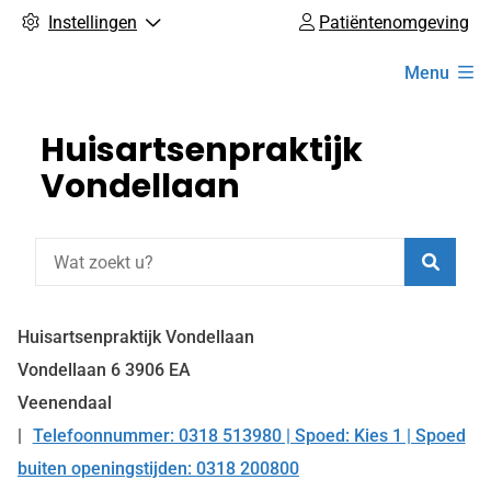
Instellingen
Patiëntenomgeving
Hoofdmenu
Menu
Huisartsenpraktijk
Vondellaan
Zoeke
Huisartsenpraktijk Vondellaan
Vondellaan
6
3906 EA
Veenendaal
Telefoonnummer: 0318 513980 | Spoed: Kies 1 | Spoed
Tel:
buiten openingstijden: 0318 200800