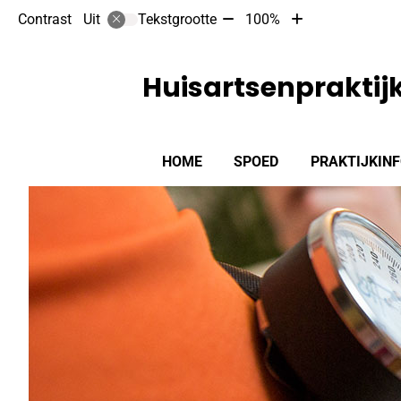
Tekst
Tekst
Contrast
Tekstgrootte
100%
Uit
verkleinen
vergroten
met
met
10%
10%
Huisartsenpraktij
Hoofdmenu
HOME
SPOED
PRAKTIJKIN