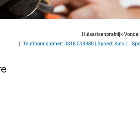
Huisartsenpraktijk Vonde
Telefoonnummer: 0318 513980 | Spoed: Kies 1 | Spo
Tel:
re