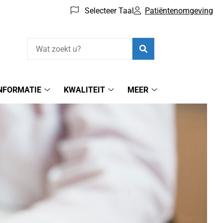
Selecteer Taal
Patiëntenomgeving
Zoeken
NFORMATIE
KWALITEIT
MEER
Gezondheids-
KWALITEIT
Meer
informatie
submenu
submenu
submenu