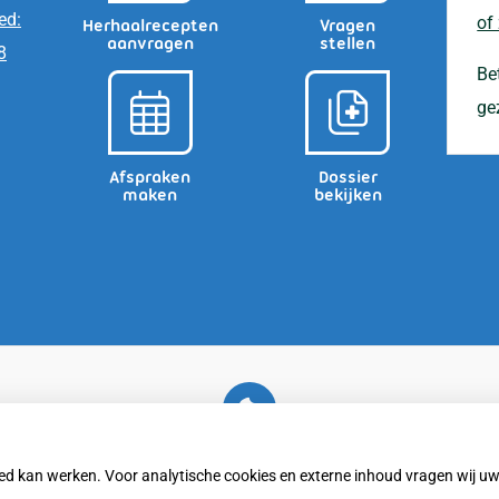
ed:
of
Herhaalrecepten
Vragen
aanvragen
stellen
8
Be
ge
Afspraken
Dossier
maken
bekijken
U heeft geen toestemming gegeven voor
externe inhoud
die nodig is om dit te zien.
oed kan werken. Voor analytische cookies en externe inhoud vragen wij 