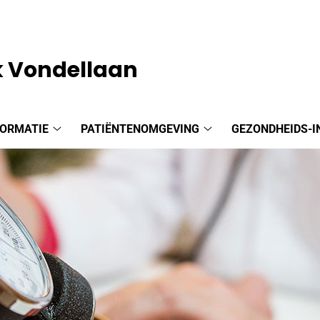
k Vondellaan
FORMATIE
PATIËNTENOMGEVING
GEZONDHEIDS-I
Praktijkinformatie
Patiëntenomgeving
submenu
submenu