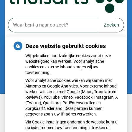
Zoeken
of zoek op lichaam
Deze website gebruikt cookies
Betrouwbare informatie over ziekte en gezondheid
Wij gebruiken noodzakelijke cookies zodat deze
website goed kan werken. Voor analytische
cookies en externe inhoud vragen wij uw
toestemming.
Voor analytische cookies werken wij samen met
Matomo en Google Analytics. Voor externe inhoud
werken wij samen met Google (Maps, Translate en
Reviews), YouTube, Vimeo, Facebook, Instagram, X
(Twitter), Qualizorg, Patiëntenvertellen en
ZorgkaartNederland. Deze partijen kunnen
gegevens zoals uw IP-adres verwerken.
U heeft geen toestemming gegeven voor
Via Cookie-instellingen onderaan de website kunt u
externe inhoud
die nodig is om dit te zien.
op ieder moment uw toestemming intrekken of