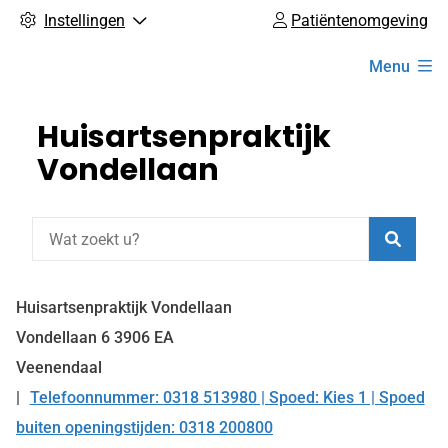
Instellingen
Patiëntenomgeving
Hoofdmenu
Menu
Huisartsenpraktijk
Vondellaan
Zoeke
Huisartsenpraktijk Vondellaan
Vondellaan
6
3906 EA
Veenendaal
Telefoonnummer: 0318 513980 | Spoed: Kies 1 | Spoed
Tel:
buiten openingstijden: 0318 200800