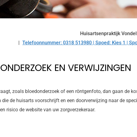
Huisartsenpraktijk Vonde
Telefoonnummer: 0318 513980 | Spoed: Kies 1 | Spo
Tel:
ONDERZOEK EN VERWIJZINGEN
agt, zoals bloedonderzoek of een röntgenfoto, dan gaan de kost
n die de huisarts voorschrijft en een doorverwijzing naar de spec
en risico de website van uw zorgverzekeraar.