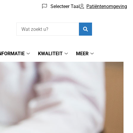
Selecteer Taal
Patiëntenomgeving
Zoeken
NFORMATIE
KWALITEIT
MEER
Gezondheids-
KWALITEIT
Meer
informatie
submenu
submenu
submenu