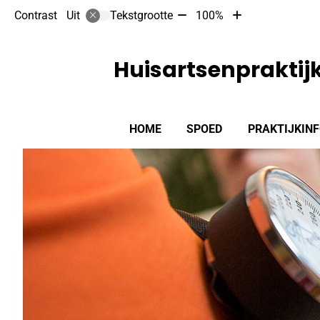
Tekst
Tekst
Contrast
Tekstgrootte
100%
Uit
verkleinen
vergroten
met
met
10%
10%
Huisartsenpraktij
Hoofdmenu
HOME
SPOED
PRAKTIJKIN