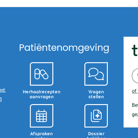
Patiëntenomgeving
ed:
of
Herhaalrecepten
Vragen
aanvragen
stellen
8
Be
ge
Afspraken
Dossier