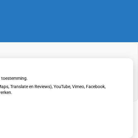
uw toestemming.
aps, Translate en Reviews), YouTube, Vimeo, Facebook,
werken.
erklaring
|
Cookie-instellingen
|
Voorwaarden