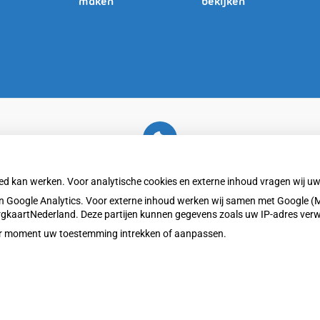
maken
bekijken
U heeft geen toestemming gegeven voor
externe inhoud
die nodig is om dit te zien.
oed kan werken. Voor analytische cookies en externe inhoud vragen wij 
Cookie-instellingen wijzigen
 Google Analytics. Voor externe inhoud werken wij samen met Google (M
ZorgkaartNederland. Deze partijen kunnen gegevens zoals uw IP-adres ver
eder moment uw toestemming intrekken of aanpassen.
Privacy v