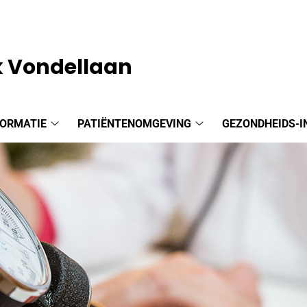
k Vondellaan
FORMATIE
PATIËNTENOMGEVING
GEZONDHEIDS-I
Praktijkinformatie
Patiëntenomgeving
submenu
submenu