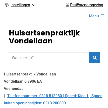
Instellingen
Patiëntenomgeving
Hoofdmenu
Menu
Huisartsenpraktijk
Vondellaan
Zoeke
Huisartsenpraktijk Vondellaan
Vondellaan
6
3906 EA
Veenendaal
Telefoonnummer: 0318 513980 | Spoed: Kies 1 | Spoed
Tel:
buiten openingstijden: 0318 200800