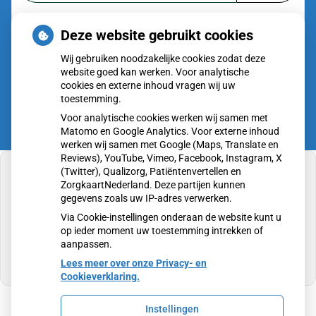
of zoek op lichaam
Deze website gebruikt cookies
Betrouwbare informatie over ziekte en gezondheid
Wij gebruiken noodzakelijke cookies zodat deze
website goed kan werken. Voor analytische
cookies en externe inhoud vragen wij uw
toestemming.
Voor analytische cookies werken wij samen met
Matomo en Google Analytics. Voor externe inhoud
werken wij samen met Google (Maps, Translate en
Reviews), YouTube, Vimeo, Facebook, Instagram, X
(Twitter), Qualizorg, Patiëntenvertellen en
ZorgkaartNederland. Deze partijen kunnen
gegevens zoals uw IP-adres verwerken.
U heeft geen toestemming gegeven voor
Via Cookie-instellingen onderaan de website kunt u
externe inhoud
die nodig is om dit te zien.
op ieder moment uw toestemming intrekken of
aanpassen.
Cookie-instellingen wijzigen
Lees meer over onze Privacy- en
Cookieverklaring.
Instellingen